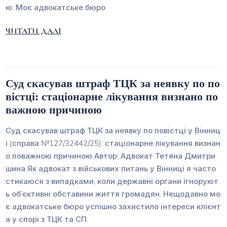
ю. Моє адвокатське бюро
ЧИТАТИ ДАЛІ
Суд скасував штраф ТЦК за неявку по по
вістці: стаціонарне лікування визнано по
важною причиною
Суд скасував штраф ТЦК за неявку по повістці у Вінниц
і (справа №127/32442/25): стаціонарне лікування визнан
о поважною причиною Автор: Адвокат Тетяна Дмитри
шина Як адвокат з військових питань у Вінниці я часто
стикаюся з випадками, коли державні органи ігноруют
ь об’єктивні обставини життя громадян. Нещодавно мо
є адвокатське бюро успішно захистило інтереси клієнт
а у спорі з ТЦК та СП.