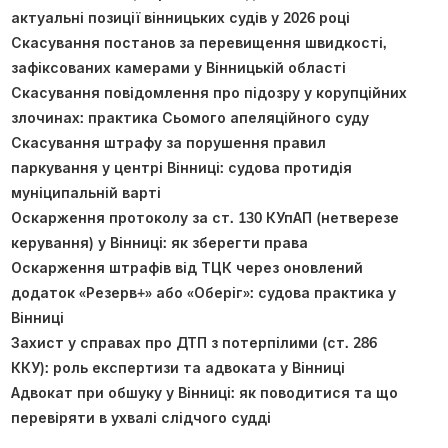
актуальні позиції вінницьких судів у 2026 році
Скасування постанов за перевищення швидкості,
зафіксованих камерами у Вінницькій області
Скасування повідомлення про підозру у корупційних
злочинах: практика Сьомого апеляційного суду
Скасування штрафу за порушення правил
паркування у центрі Вінниці: судова протидія
муніципальній варті
Оскарження протоколу за ст. 130 КУпАП (нетверезе
керування) у Вінниці: як зберегти права
Оскарження штрафів від ТЦК через оновлений
додаток «Резерв+» або «Оберіг»: судова практика у
Вінниці
Захист у справах про ДТП з потерпілими (ст. 286
ККУ): роль експертизи та адвоката у Вінниці
Адвокат при обшуку у Вінниці: як поводитися та що
перевіряти в ухвалі слідчого судді