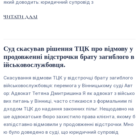
який доводить: юридичний супровід з
ЧИТАТИ ДАЛІ
Суд скасував рішення ТЦК про відмову у
продовженні відстрочки брату загиблого в
ійськовослужбовця.
Скасування відмови ТЦК у відстрочці брату загиблого
військовослужбовця: перемога у Вінницькому суді Авт
ор: Адвокат Тетяна Дмитришина Я як адвокат з військо
вих питань у Вінниці, часто стикаюся з формальним пі
дходом ТЦК до надання законних пільг. Нещодавно на
ше адвокатське бюро захистило права клієнта, якому б
езпідставно відмовили у продовженні відстрочки. Мно
ю було доведено в суді, що юридичний супровід