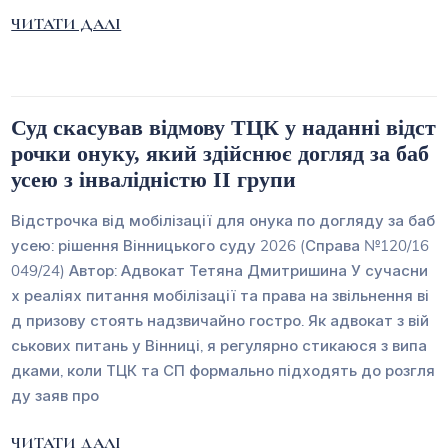
ЧИТАТИ ДАЛІ
Суд скасував відмову ТЦК у наданні відст
рочки онуку, який здійснює догляд за баб
усею з інвалідністю II групи
Відстрочка від мобілізації для онука по догляду за баб
усею: рішення Вінницького суду 2026 (Справа №120/16
049/24) Автор: Адвокат Тетяна Дмитришина У сучасни
х реаліях питання мобілізації та права на звільнення ві
д призову стоять надзвичайно гостро. Як адвокат з вій
ськових питань у Вінниці, я регулярно стикаюся з випа
дками, коли ТЦК та СП формально підходять до розгля
ду заяв про
ЧИТАТИ ДАЛІ