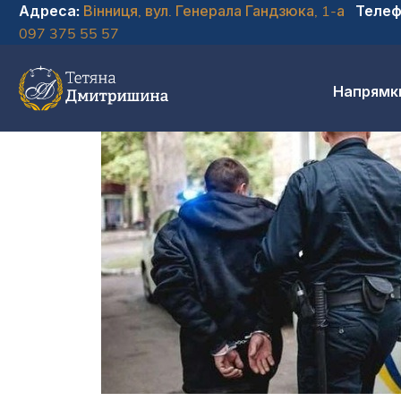
Адреса:
Вінниця, вул. Генерала Гандзюка, 1-а
Телеф
097 375 55 57
Напрямк