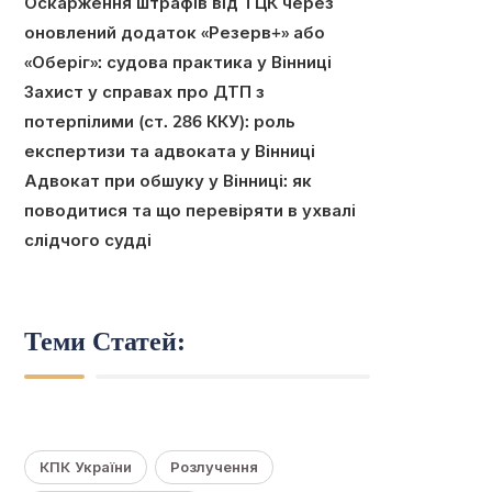
Оскарження штрафів від ТЦК через
оновлений додаток «Резерв+» або
«Оберіг»: судова практика у Вінниці
Захист у справах про ДТП з
потерпілими (ст. 286 ККУ): роль
експертизи та адвоката у Вінниці
Адвокат при обшуку у Вінниці: як
поводитися та що перевіряти в ухвалі
слідчого судді
Теми Статей:
КПК України
Розлучення