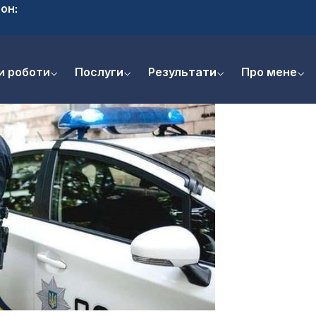
он:
и роботи
Послуги
Результати
Про мене