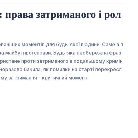
 права затриманого і рол
ованіших моментів для будь-якої людини. Саме в п
ва майбутньої справи. Будь-яка необережна фраз
ористане проти затриманого в подальшому кримін
норазово бачила, як помилки на старті перекресл
Чому затримання – критичний момент