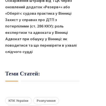
Оскарження штрафів від ТЦК через
оновлений додаток «Резерв+» або
«Оберіг»: судова практика у Вінниці
Захист у справах про ДТП з
потерпілими (ст. 286 ККУ): роль
експертизи та адвоката у Вінниці
Адвокат при обшуку у Вінниці: як
поводитися та що перевіряти в ухвалі
слідчого судді
Теми Статей:
КПК України
Розлучення