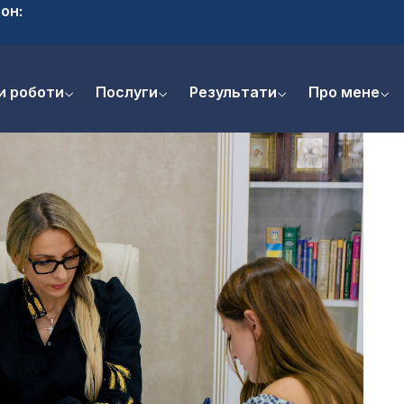
он:
и роботи
Послуги
Результати
Про мене