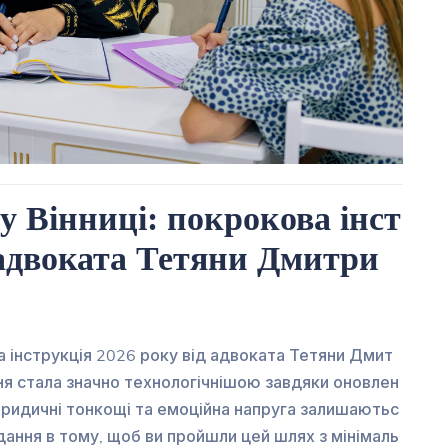
 у Вінниці: покрокова інст
 адвоката Тетяни Дмитри
а інструкція 2026 року від адвоката Тетяни Дмит
ня стала значно технологічнішою завдяки оновлен
юридичні тонкощі та емоційна напруга залишаютьс
вдання в тому, щоб ви пройшли цей шлях з мінімаль