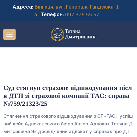
Адреса:
Вінниця, вул. Генерала Гандзюка, 1-
а
Телефон:
097 375 55 57
Суд стягнув страхове відшкодування післ
я ДТП зі страхової компанії ТАС: справа
№759/21323/25
Стягнення страхового відшкодування з СГ «ТАС»: успіш
ний кейс Адвокатського бюро Автор: Адвокат Тетяна Д
митришина Як досвідчений адвокат у справах про ДТ