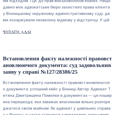
им підходом ТЦК до прав військовозобов’язаних. Нещо
давно моє адвокатське бюро захистило права клієнта
у Вінницькому окружному адміністративному суді, де
ми оскаржували незаконну відмову у відстрочці. У цій
ЧИТАТИ ДАЛІ
Встановлення факту належності правовст
ановлюючого документа: суд задовольнив
заяву у справі №127/28386/25
Встановлення факту належності правовстановлюючог
о документа: успішний кейс у Вінниці Автор: Адвокат Т
етяна Дмитришина Помилки в документах — це пошир
ена перешкода, яка заважає власникам вільно розпоря
джатися своїм майном. Як адвокат у цивільних справа
х у Вінниці, я часто стикаюся з випадками, коли через