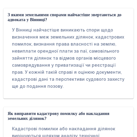
З якими земельними спорами найчастіше звертаються до
адвоката у Вінниці?
У Вінниці найчастіше виникають спори щодо
визначення меж земельних ділянок, кадастрових
помилок, визнання права власності на землю,
невиплати орендної плати за паї, самовільного
зайняття ділянок та відмов органів місцевого
самоврядування у приватизації чи реєстрації
прав. У кожній такій справі я оцінюю документи,
кадастрові дані та перспективи судового захисту
ще до подання позову.
Як виправити кадастрову помилку або накладання
земельних ділянок?
Кадастрові помилки або накладання ділянок
вирішуються шляхом аналізу технічної