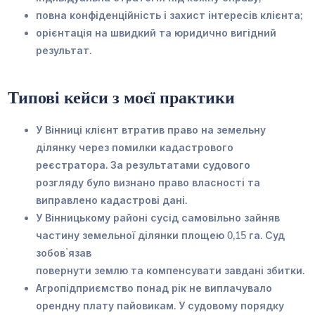
повна конфіденційність і захист інтересів клієнта;
орієнтація на швидкий та юридично вигідний
результат.
Типові кейси з моєї практики
У Вінниці клієнт втратив право на земельну
ділянку через помилки кадастрового
реєстратора. За результатами судового
розгляду було
визнано право власності та
виправлено кадастрові дані
.
У Вінницькому районі сусід самовільно зайняв
частину земельної ділянки площею 0,15 га. Суд
зобовʼязав
повернути землю та компенсувати завдані збитки
.
Агропідприємство понад рік не виплачувало
орендну плату пайовикам. У судовому порядку