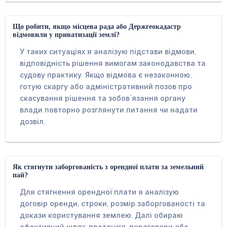
Що робити, якщо місцева рада або Держгеокадастр
відмовили у приватизації землі?
У таких ситуаціях я аналізую підстави відмови,
відповідність рішення вимогам законодавства та
судову практику. Якщо відмова є незаконною,
готую скаргу або адміністративний позов про
скасування рішення та зобовʼязання органу
влади повторно розглянути питання чи надати
дозвіл.
Як стягнути заборгованість з орендної плати за земельний
пай?
Для стягнення орендної плати я аналізую
договір оренди, строки, розмір заборгованості та
докази користування землею. Далі обираю