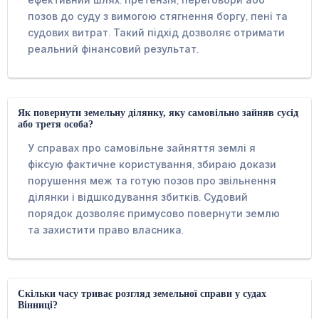
ефективний шлях: претензія, переговори або
позов до суду з вимогою стягнення боргу, пені та
судових витрат. Такий підхід дозволяє отримати
реальний фінансовий результат.
Як повернути земельну ділянку, яку самовільно зайняв сусід
або третя особа?
У справах про самовільне зайняття землі я
фіксую фактичне користування, збираю докази
порушення меж та готую позов про звільнення
ділянки і відшкодування збитків. Судовий
порядок дозволяє примусово повернути землю
та захистити право власника.
Скільки часу триває розгляд земельної справи у судах
Вінниці?