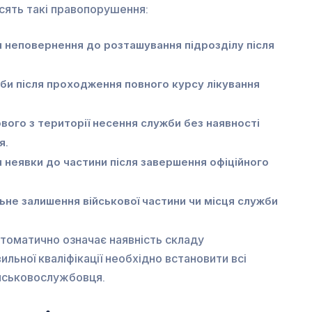
сять такі правопорушення:
 неповернення до розташування підрозділу після
жби після проходження повного курсу лікування
ового з території несення служби без наявності
я.
неявки до частини після завершення офіційного
не залишення військової частини чи місця служби
втоматично означає наявність складу
льної кваліфікації необхідно встановити всі
військовослужбовця.