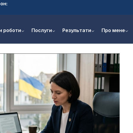
он:
и роботи
Послуги
Результати
Про мене