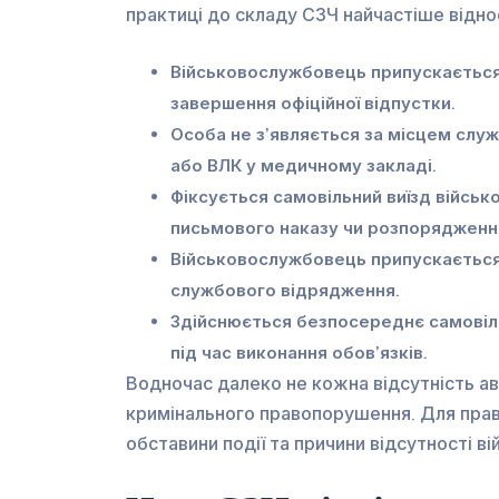
практиці до складу СЗЧ найчастіше відно
Військовослужбовець припускається
завершення офіційної відпустки.
Особа не з’являється за місцем слу
або ВЛК у медичному закладі.
Фіксується самовільний виїзд військ
письмового наказу чи розпорядженн
Військовослужбовець припускається 
службового відрядження.
Здійснюється безпосереднє самовіль
під час виконання обов’язків.
Водночас далеко не кожна відсутність а
кримінального правопорушення. Для прави
обставини події та причини відсутності 