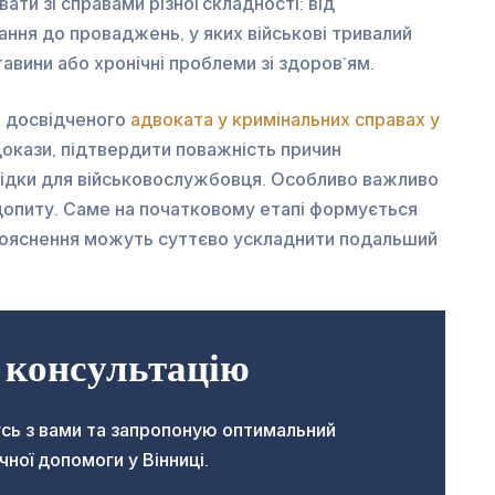
ти зі справами різної складності: від
ння до проваджень, у яких військові тривалий
тавини або хронічні проблеми зі здоров’ям.
я досвідченого
адвоката у кримінальних справах у
окази, підтвердити поважність причин
аслідки для військовослужбовця. Особливо важливо
опиту. Саме на початковому етапі формується
і пояснення можуть суттєво ускладнити подальший
 консультацію
сь з вами та запропоную оптимальний
ої допомоги у Вінниці.