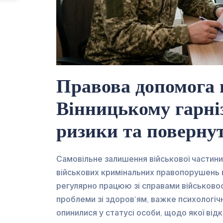
Правова допомога 
Вінницькому гарніз
ризики та поверну
Самовільне залишення військової частин
військових кримінальних правопорушень в 
регулярно працюю зі справами військовос
проблеми зі здоров’ям, важке психологіч
опинилися у статусі особи, щодо якої ві