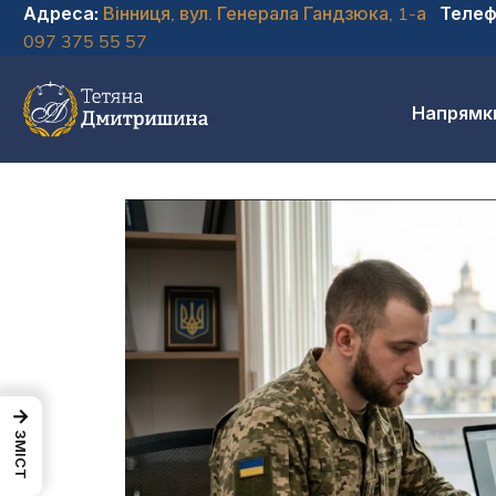
Адреса:
Вінниця, вул. Генерала Гандзюка, 1-а
Телеф
097 375 55 57
Напрямк
→
ЗМІСТ