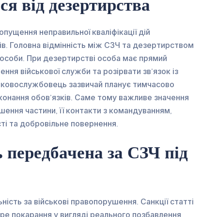
ся від дезертирства
опущення неправильної кваліфікації дій
ів. Головна відмінність між СЗЧ та дезертирством
 особи. При дезертирстві особа має прямий
ння військової служби та розірвати зв’язок із
ськовослужбовець зазвичай планує тимчасово
конання обов’язків. Саме тому важливе значення
шення частини, її контакти з командуванням,
ті та добровільне повернення.
ь передбачена за СЗЧ під
ність за військові правопорушення. Санкції статті
ре покарання у вигляді реального позбавлення