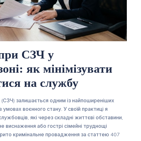
при СЗЧ у
оні: як мінімізувати
тися на службу
и (СЗЧ) залишається одним із найпоширеніших
умовах воєнного стану. У своїй практиці я
лужбовців, які через складні життєві обставини,
не виснаження або гострі сімейні труднощі
дкрито кримінальне провадження за статтею 407