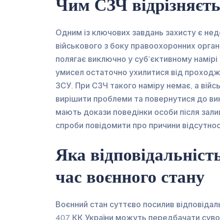
Чим СЗЧ відрізняєть
Одним із ключових завдань захисту є нед
військового з боку правоохоронних орган
полягає виключно у суб’єктивному намірі
умисел остаточно ухилитися від проходже
ЗСУ. При СЗЧ такого наміру немає, а вій
вирішити проблеми та повернутися до ви
мають докази поведінки особи після зали
спроби повідомити про причини відсутнос
Яка відповідальніст
час воєнного стану
Воєнний стан суттєво посилив відповідаль
407 КК України можуть передбачати суво