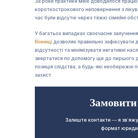
За роки практики мені доводилося працюва
короткострокового неповернення з лікува
час були відсутні через тяжкі сімейні обс
У багатьох випадках своєчасне залученн
Вінниці
дозволяє правильно зафіксувати д
відсутності та мінімізувати негативні н
звертатися по допомогу ще до першого д
позиція слідства, а будь-які необережн
захист.
Замовити
Залиште контакти — я зв’яжу
формат юридичн