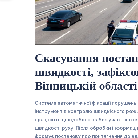
Скасування постан
швидкості, зафікс
Вінницькій області
Система автоматичної фіксації порушень
інструментів контролю швидкісного режим
працюють цілодобово та без участі інсп
швидкості руху. Після обробки інформації
формує постанову про притягнення до адм