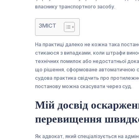
власнику транспортного засобу.
ЗМІСТ
На практиці далеко не кожна така постано
стикаюся з випадками, коли штрафи вино
технічних помилок або недостатньої дока
що рішення, сформоване автоматичною 
судова практика свідчить про протилежне
постанову можна скасувати через суд.
Мій досвід оскаржен
перевищення швидкос
Як адвокат, який спеціалізується на адмі