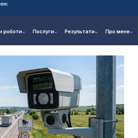
он:
и роботи
Послуги
Результати
Про мене