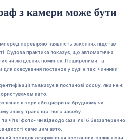
раф з камери може бути
самперед перевіряю наявність законних підстав
ті. Судова практика показує, що автоматична
них чи людських помилок. Поширеними та
для скасування постанов у суді є такі чинники:
ентифікації та вказує в постанові особу, яка не є
користувачем авто.
зпізнає літери або цифри на брудному чи
у знаку транспортного засобу.
 та чіткі фото- чи відеодокази, які б беззаперечно
видкості саме цим авто.
ивний порядок оформлення постанови, залишаючи