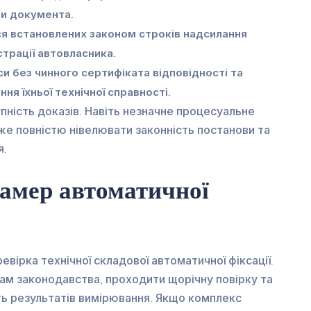
фи документа.
ся встановлених законом строків надсилання
трації автовласника.
и без чинного сертифіката відповідності та
я їхньої технічної справності.
пність доказів. Навіть незначне процесуальне
е повністю нівелювати законність постанови та
я.
камер автоматичної
евірка технічної складової автоматичної фіксації.
ам законодавства, проходити щорічну повірку та
ть результатів вимірювання. Якщо комплекс