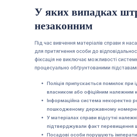
У яких випадках шт
незаконним
Під час вивчення матеріалів справи я на
для притягнення особи до відповідальнос
фіксація не виключає можливості систем
процесуально обґрунтованими підставами 
Поліція припускається помилок при ід
власником або офіційним належним 
Інформаційна система некоректно ро
пошкодженому державному номерном
У матеріалах справи відсутні належні
підтверджували факт перевищення ш
Посадові особи порушують імперат