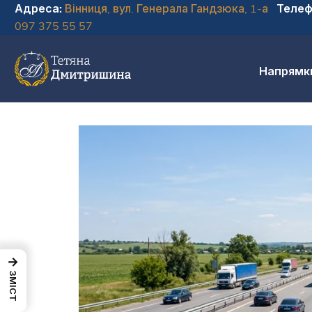
Адреса:
Вінниця, вул. Генерала Гандзюка, 1-а
Телеф
097 375 55 57
Напрямк
→
ЗМІСТ