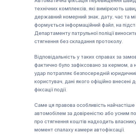
Автоматична фіксація перевищення швид
технічних комплексів, які вимірюють шви
державний номерний знак, дату, час та мі
формується інформаційний файл, на підст
Департаменту патрульної поліції виносит
стягнення без складання протоколу.
Відповідальність у таких справах за замо
фактично було зафіксовано за кермом, а н
удар потрапляє безпосередній юридични
користувач, дані якого офіційно внесен
фіксації події.
Саме ця правова особливість найчастіше 
автомобілем за довіреністю або усним п
про стягнення коштів надходить власнику
момент спалаху камери автофіксації.