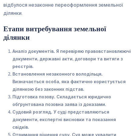
відбулося незаконне переоформлення земельної
ділянки.
Етапи витребування земельної
ділянки
Аналіз документів.
Я перевіряю правовстановлюючі
документи, державні акти, договори та витяги з
реєстрів.
Встановлення незаконного володільця.
Визначається особа, яка фактично користується
ділянкою без законних підстав.
Підготовка позову.
Складається юридично
обґрунтована позовна заява із доказами.
Судовий розгляд.
У суді представляються
документи, експертні висновки та показання
свідків.
Отримання рішення суду.
Суд може ухвалити