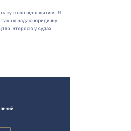
ь суттєво відрізнятися. Я
 а також надаю юридичну
цтво інтересів у судах.
альний