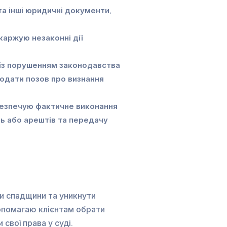
та інші юридичні документи,
каржую незаконні дії
 із порушенням законодавства
подати позов про визнання
безпечую фактичне виконання
ь або арештів та передачу
и спадщини та уникнути
допомагаю клієнтам обрати
свої права у суді.