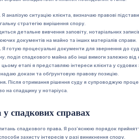
.
Я аналізую ситуацію клієнта, визначаю правові підстави
альну стратегію вирішення спору.
иться детальне вивчення заповіту, нотаріальних записів
ючих документів на майно та інших матеріалів справи.
.
Я готую процесуальні документи для звернення до суд
у, поділ спадкового майна або інші вимоги залежно від
 цьому етапі я представляю інтереси клієнта у судових
 надаю докази та обґрунтовую правову позицію.
ня.
Після отримання рішення суду я супроводжую проце
о на спадщину у нотаріуса.
 у спадкових справах
 питань спадкового права.
Я роз’яснюю порядок прийнят
пособи захисту інтересів у разі виникнення спору.