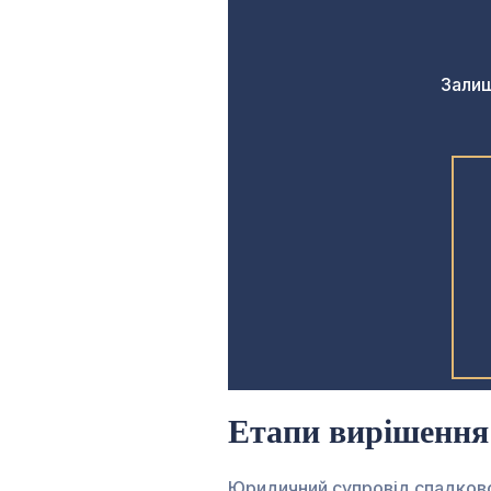
Залиш
Етапи вирішення 
Юридичний супровід спадкової