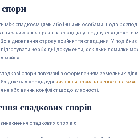
 спори
ти між спадкоємцями або іншими особами щодо розподі
ються визнання права на спадщину, поділу спадкового м
або відновлення строку прийняття спадщини. У подібни
 підготувати необхідні документи, оскільки помилки м
у майна.
 спадкові спори пов’язані з оформленням земельних діля
бхідність у процедурі
визнання права власності на зем
не або виник конфлікт щодо власності.
ння спадкових спорів
иникнення спадкових спорів є: