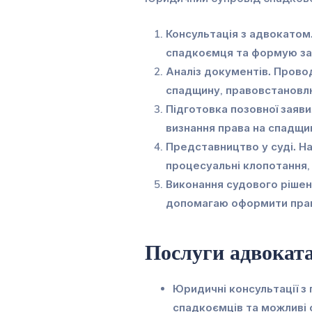
Консультація з адвокатом
спадкоємця та формую заг
Аналіз документів.
Провод
спадщину, правовстановлю
Підготовка позовної заяви
визнання права на спадщин
Представництво у суді.
На
процесуальні клопотання,
Виконання судового рішен
допомагаю оформити прав
Послуги адвоката
Юридичні консультації з
спадкоємців та можливі с