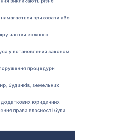
ення викликають різне
ін намагається приховати або
іру частки кожного
уса у встановлений законом
а порушення процедури
р, будинків, земельних
 у додаткових юридичних
лення права власності були