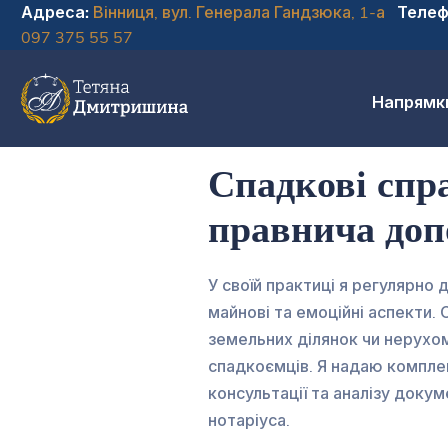
Адреса:
Вінниця, вул. Генерала Гандзюка, 1-а
Телеф
097 375 55 57
Напрямк
Спадкові спра
правнича доп
У своїй практиці я регулярно
майнові та емоційні аспекти.
земельних ділянок чи нерухо
спадкоємців. Я надаю комплек
консультації та аналізу доку
нотаріуса.