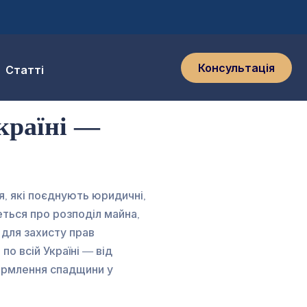
Консультація
Статті
Україні —
я, які поєднують юридичні,
еться про розподіл майна,
 для захисту прав
о всій Україні — від
формлення спадщини у