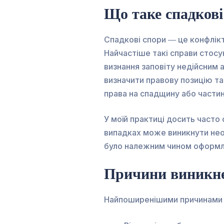
Що таке спадкові
Спадкові спори — це конфлік
Найчастіше такі справи стосу
визнання заповіту недійсним 
визначити правову позицію та
права на спадщину або частин
У моїй практиці досить часто
випадках може виникнути нео
було належним чином оформле
Причини виникне
Найпоширенішими причинами в