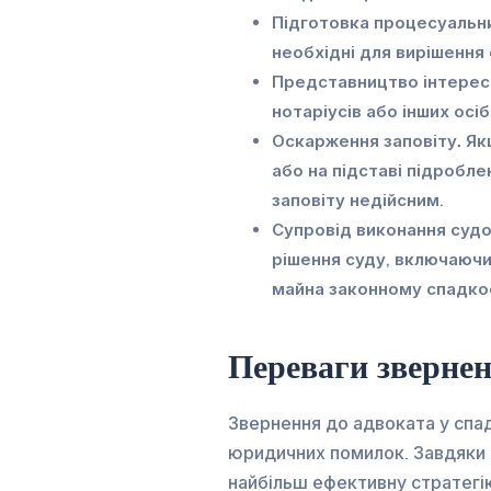
Підготовка процесуальн
необхідні для вирішення 
Представництво інтересів
нотаріусів або інших осі
Оскарження заповіту.
Якщ
або на підставі підробл
заповіту недійсним.
Супровід виконання судо
рішення суду, включаючи
майна законному спадк
Переваги звернен
Звернення до адвоката у спа
юридичних помилок. Завдяки 
найбільш ефективну стратегію 