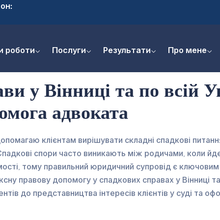
он:
и роботи
Послуги
Результати
Про мене
ви у Вінниці та по всій 
омога адвоката
 допомагаю клієнтам вирішувати складні спадкові питанн
 Спадкові спори часто виникають між родичами, коли йд
мості, тому правильний юридичний супровід є ключовим
сну правову допомогу у спадкових справах у Вінниці та п
ментів до представництва інтересів клієнтів у суді та о