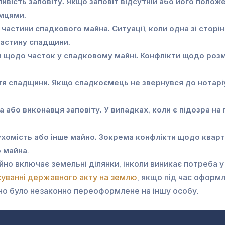
ивість заповіту.
Якщо заповіт відсутній або його полож
мцями.
 частини спадкового майна.
Ситуації, коли одна зі стор
частину спадщини.
 щодо часток у спадковому майні.
Конфлікти щодо розм
тя спадщини.
Якщо спадкоємець не звернувся до нотарі
а або виконавця заповіту.
У випадках, коли є підозра н
хомість або інше майно.
Зокрема конфлікти щодо кварти
о майна.
йно включає земельні ділянки, інколи виникає потреба
суванні державного акту на землю
, якщо під час оформ
о було незаконно переоформлене на іншу особу.