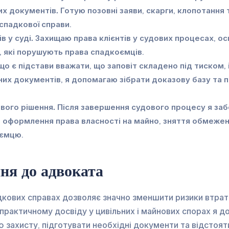
их документів.
Готую позовні заяви, скарги, клопотання 
спадкової справи.
 у суді.
Захищаю права клієнтів у судових процесах, ос
б, які порушують права спадкоємців.
о є підстави вважати, що заповіт складено під тиском,
ених документів, я допомагаю зібрати доказову базу та 
вого рішення.
Після завершення судового процесу я за
 оформлення права власності на майно, зняття обмежен
оємцю.
ня до адвоката
дкових справах дозволяє значно зменшити ризики втрат
практичному досвіду у цивільних і майнових спорах я 
захисту, підготувати необхідні документи та відстояти 