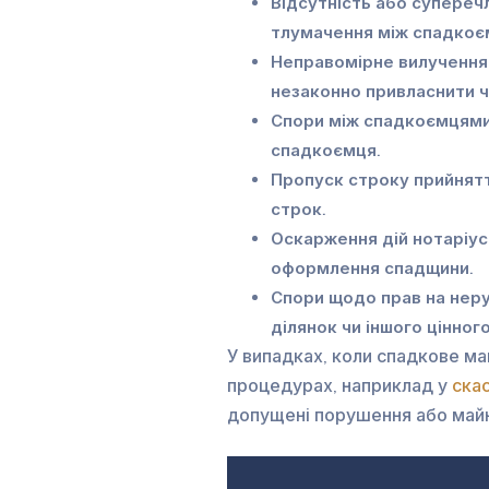
Відсутність або суперечл
тлумачення між спадкоє
Неправомірне вилучення
незаконно привласнити 
Спори між спадкоємцями
спадкоємця.
Пропуск строку прийнят
строк.
Оскарження дій нотаріус
оформлення спадщини.
Спори щодо прав на неру
ділянок чи іншого цінног
У випадках, коли спадкове ма
процедурах, наприклад у
ска
допущені порушення або майн